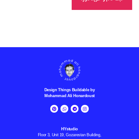
Design Things Buildable by
Mohammad Ali
Honardoust
HYstudio
Floor 3, Unit 19, Gozarestan Building,